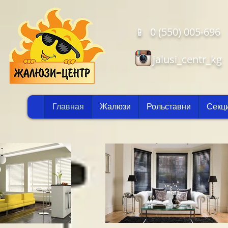
📱 0 (550) 005-696
jalusi_centr_kg
Главная
Жалюзи
Рольставни
Секц