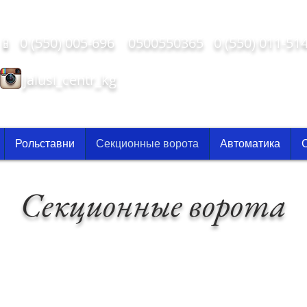
📱 0 (550) 005-696 0500550365 0 (550) 011-51
jalusi_centr_kg
Рольставни
Секционные ворота
Автоматика
Секционные ворота